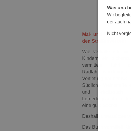
Was uns b
Wir begleit
der auch na
Nicht vergl
Mal- und Arbeitsbuch
den Straßenverkehr
Wie verhalte ich mic
Kindern ein sichere
vermitteln, führt 
Radfahrausbildungen
Vertiefung hat der K&L
Südliche Weinstraße e
und Arbeitsbuch 
Lernerfolgskontrolle h
eine gute Sache!
Deshalb unterstützen wi
Das Buch vermittelt Kin