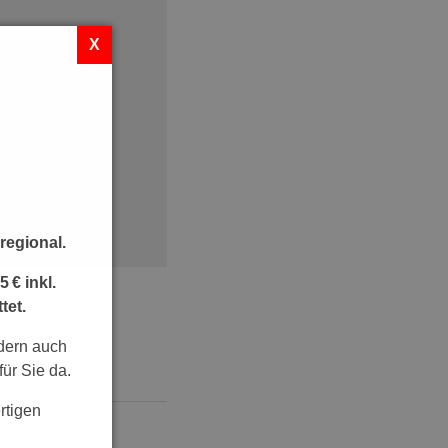
regional.
 € inkl.
tet.
ndern auch
für Sie da.
rtigen