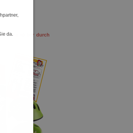
hpartner,
Sie da.
e helfen sicher durch