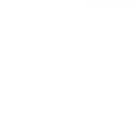
spielerisch die Gefahren des
richtiges Verhalten und bereitet auf
. Sie lernen, dass Verkehrsschilder
n ein Fahrrad verkehrssicher ist
l ist, beim Radfahren einen Schutzhelm zu tragen. Auch das 
rd ihnen vermittelt.
lgskontrolle zeigt den Kindern, ob sie die Aufgaben im Buch ri
 im Klassenraum helfen bei der Vertiefung der Lerninhalte. D
ettend sein. Deshalb erhält die Verkehrswacht zusätzlich Fahrr
ten Helm besitzen. Mithilfe der Unterstützung vieler örtliche
r, die Plakate und die Helme kostenlos an die Grundschulki
nd in der Stadt Landau ausgegeben werden. Ein Engagement, 
as Projekt erfahren? Hier finden Sie weitere Informationen:
K&L Verlag