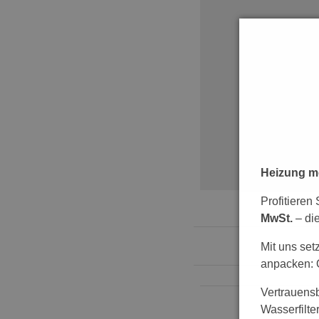
Heizung mo
Profitieren
MwSt.
– di
Mit uns set
anpacken: O
Vertrauensb
Wasserfilte