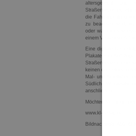
altersgerecht und 
Straßenverkehrs, lehrt 
die Fahrradprüfung vor
zu beachten sind, wan
oder warum es sinnvol
einem Verkehrsunfall wi
Eine digitale Lernerfo
Plakate zum Aufhängen
Straßenverkehr lebensr
keinen oder einen defek
Mal- und Arbeitsbüche
Südliche Weinstraße u
anschließen.
Möchten Sie mehr über d
www.kl-verlag.de
Bildnachweis: Abb. @ 