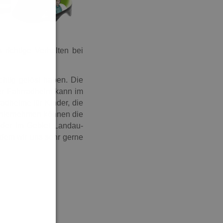
richtige Verhalten bei
chtig gelöst haben. Die
er Fahrradhelm kann im
adhelme für Kinder, die
r Unternehmen können die
nder im Gebiet Landau-
dem wir uns sehr gerne