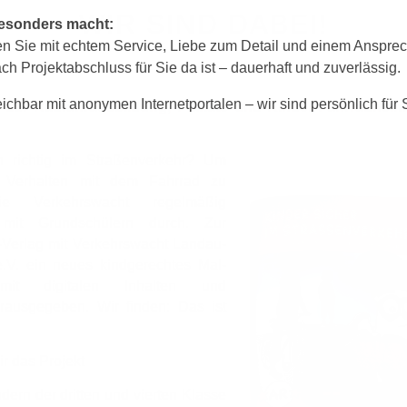
WIR SIND DABEI!
esonders macht:
en Sie mit echtem Service, Liebe zum Detail und einem Ansprec
ch Projektabschluss für Sie da ist – dauerhaft und zuverlässig.
eichbar mit anonymen Internetportalen – wir sind persönlich für 
 zur Radfahrausbildung, Plakate und Kinder-Fahrradhelm
h richtig im Straßenverkehr? Um
s Verhalten mit dem Fahrrad zu
die Verkehrswacht regelmäßig
 mit Grundschülern durch. Zur
-Verlag mit Verkehrswacht Landau-
.V. ein neues kindgerechtes Mal-
mit digitalen Inhalten und
erausgegeben. Wir finden: Das ist
r das Projekt
dern der dritten und vierten Klasse